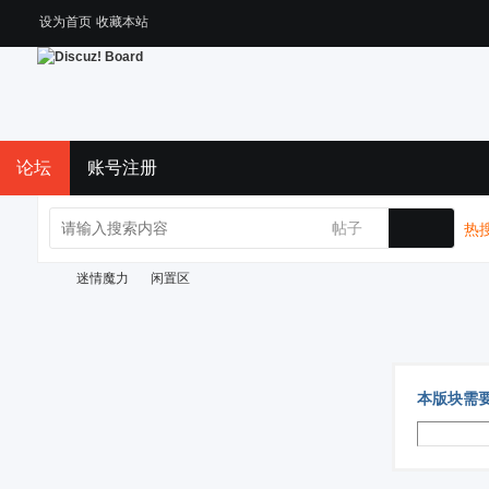
设为首页
收藏本站
论坛
账号注册
帖子
热搜
迷情魔力
闲置区
Di
›
›
本版块需