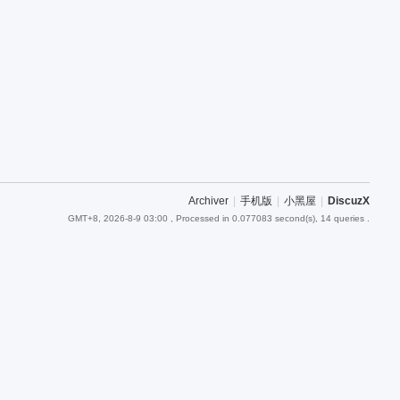
Archiver
|
手机版
|
小黑屋
|
DiscuzX
GMT+8, 2026-8-9 03:00
, Processed in 0.077083 second(s), 14 queries .